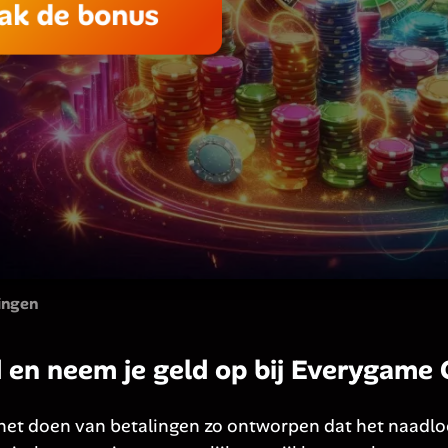
ak de bonus
ingen
d en neem je geld op bij Everygame 
het doen van betalingen zo ontworpen dat het naadlo