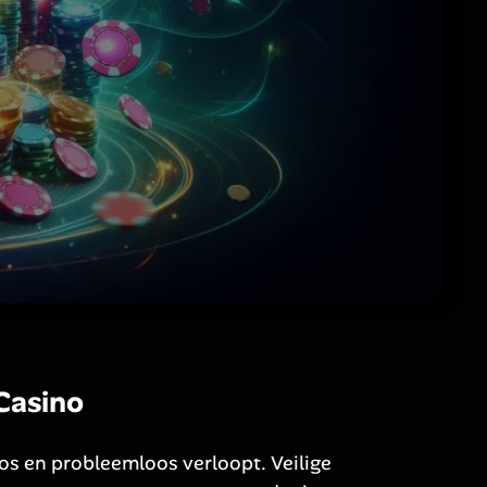
Casino
os en probleemloos verloopt. Veilige