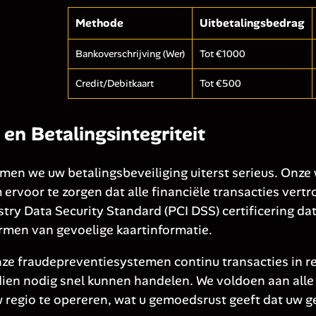
Methode
Uitbetalingsbedrag
Bankoverschrijving (Wer)
Tot €1000
Credit/Debitkaart
Tot €500
en Betalingsintegriteit
men we uw betalingsbeveiliging uiterst serieus. Onze
ervoor te zorgen dat alle financiële transacties vertr
ry Data Security Standard (PCI DSS) certificering da
men van gevoelige kaartinformatie.
e fraudepreventiesystemen continu transacties in r
ndien nodig snel kunnen handelen. We voldoen aan alle
 regio te opereren, wat u gemoedsrust geeft dat uw ge