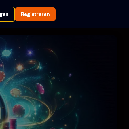
ggen
Registreren