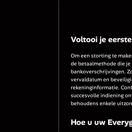
Voltooi je eerst
Om een storting te make
de betaalmethode die je 
bankoverschrijvingen. Zo
vervaldatum en beveiligi
rekeninginformatie. Cont
succesvolle indiening on
behoudens enkele uitzon
Hoe u uw Every