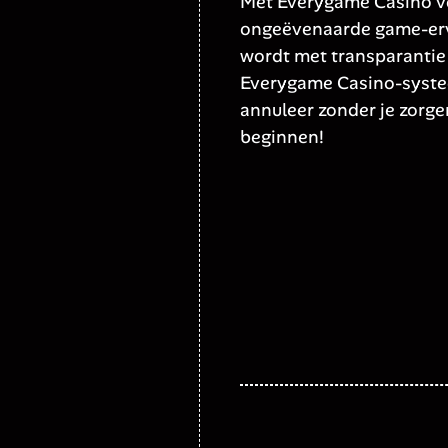
Met Everygame Casino vei
ongeëvenaarde game-ervari
wordt met transparantie e
Everygame Casino-systeem
annuleer zonder je zorg
beginnen!