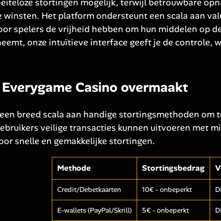
eiteloze stortingen mogelijk, terwijl betrouwbare o
e winsten. Het platform ondersteunt een scala aan val
or spelers de vrijheid hebben om hun middelen op de 
eemt, onze intuïtieve interface geeft je de controle, 
r Everygame Casino overmaakt
een breed scala aan handige stortingsmethoden om 
ebruikers veilige transacties kunnen uitvoeren met m
or snelle en gemakkelijke stortingen.
Methode
Stortingsbedrag
V
Credit/Debetkaarten
10€ - onbeperkt
D
E-wallets (PayPal/Skrill)
5€ - onbeperkt
D