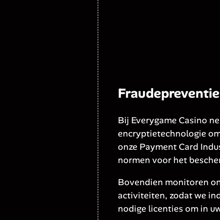
Fraudepreventie 
Bij Everygame Casino ne
encryptietechnologie om 
onze Payment Card Indust
normen voor het bescher
Bovendien monitoren onz
activiteiten, zodat we i
nodige licenties om in uw