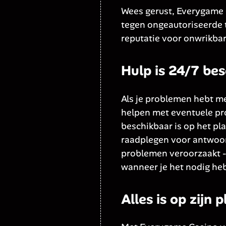
Wees gerust, Everygame C
tegen ongeautoriseerde t
reputatie voor onwrikba
Hulp is 24/7 be
Als je problemen hebt me
helpen met eventuele pro
beschikbaar is op het pla
raadplegen voor antwoor
problemen veroorzaakt - 
wanneer je het nodig heb
Alles is op zijn