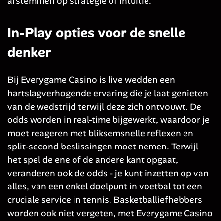
afstemmen op strategie of intuïtie.
In-Play opties voor de snelle
denker
Bij Everygame Casino is live wedden een
hartslagverhogende ervaring die je laat genieten
van de wedstrijd terwijl deze zich ontvouwt. De
odds worden in real-time bijgewerkt, waardoor je
moet reageren met bliksemsnelle reflexen en
split-second beslissingen moet nemen. Terwijl
het spel de ene of de andere kant opgaat,
veranderen ook de odds - je kunt inzetten op van
alles, van een enkel doelpunt in voetbal tot een
cruciale service in tennis. Basketballiefhebbers
worden ook niet vergeten, met Everygame Casino