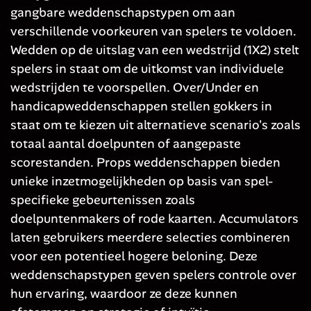
gangbare weddenschapstypen om aan
verschillende voorkeuren van spelers te voldoen.
Wedden op de uitslag van een wedstrijd (1X2) stelt
spelers in staat om de uitkomst van individuele
wedstrijden te voorspellen. Over/Under en
handicapweddenschappen stellen gokkers in
staat om te kiezen uit alternatieve scenario's zoals
totaal aantal doelpunten of aangepaste
scorestanden. Props weddenschappen bieden
unieke inzetmogelijkheden op basis van spel-
specifieke gebeurtenissen zoals
doelpuntenmakers of rode kaarten. Accumulators
laten gebruikers meerdere selecties combineren
voor een potentieel hogere beloning. Deze
weddenschapstypen geven spelers controle over
hun ervaring, waardoor ze deze kunnen