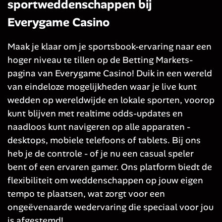
sportweddenschappen bij
Everygame Casino
Maak je klaar om je sportsbook-ervaring naar een
hoger niveau te tillen op de Betting Markets-
pagina van Everygame Casino! Duik in een wereld
van eindeloze mogelijkheden waar je live kunt
wedden op wereldwijde en lokale sporten, voorop
kunt blijven met realtime odds-updates en
naadloos kunt navigeren op alle apparaten -
desktops, mobiele telefoons of tablets. Bij ons
heb je de controle - of je nu een casual speler
bent of een ervaren gamer. Ons platform biedt de
flexibiliteit om weddenschappen op jouw eigen
tempo te plaatsen, wat zorgt voor een
ongeëvenaarde wedervaring die speciaal voor jou
is afgestemd!