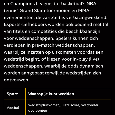
en Champions League, tot basketbal's NBA,
tennis' Grand Slam-toernooien en MMA-
evenementen, de variëteit is verbazingwekkend.
Esports-liefhebbers worden ook bediend met tal
van titels en competities die beschikbaar zijn
voor weddenschappen. Spelers kunnen zich
verdiepen in pre-match weddenschappen,
waarbij ze inzetten op uitkomsten voordat een
wedstrijd begint, of kiezen voor in-play (live)
weddenschappen, waarbij de odds dynamisch
worden aangepast terwijl de wedstrijden zich
ontvouwen.
Sport
Waarop je kunt wedden
Wedstrijduitkomst, juiste score, over/onder
Voetbal
doelpunten