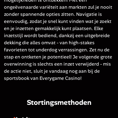
mogelijkheden te ontdekken! Met een
ongeëvenaarde variëteit aan markten zul je nooit
zonder spannende opties zitten. Navigatie is
eenvoudig, zodat je snel kunt vinden wat je zoekt
en je inzetten gemakkelijk kunt plaatsen. Elke
inzetstijl wordt bediend, dankzij een uitgebreide
dekking die alles omvat - van high-stakes
favorieten tot underdog verrassingen. Zet nu de
stap en ontketen je potentieel! Je volgende grote
overwinning is slechts een inzet verwijderd - mis
de actie niet, sluit je vandaag nog aan bij de
sportsbook van Everygame Casino!
Stortingsmethoden