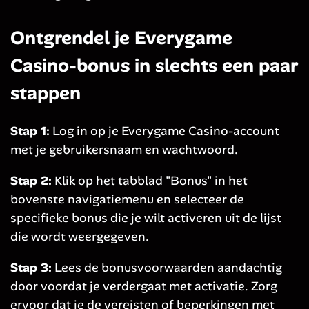
Ontgrendel je Everygame
Casino-bonus in slechts een paar
stappen
Stap 1:
Log in op je Everygame Casino-account
met je gebruikersnaam en wachtwoord.
Stap 2:
Klik op het tabblad "Bonus" in het
bovenste navigatiemenu en selecteer de
specifieke bonus die je wilt activeren uit de lijst
die wordt weergegeven.
Stap 3:
Lees de bonusvoorwaarden aandachtig
door voordat je verdergaat met activatie. Zorg
ervoor dat je de vereisten of beperkingen met