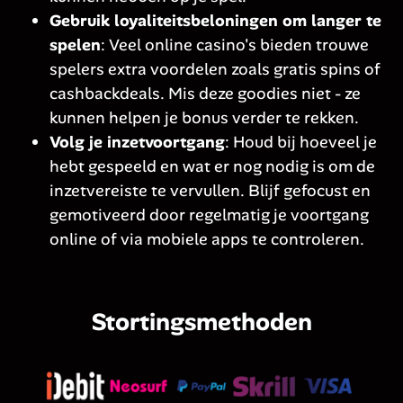
Gebruik loyaliteitsbeloningen om langer te
spelen
: Veel online casino's bieden trouwe
spelers extra voordelen zoals gratis spins of
cashbackdeals. Mis deze goodies niet - ze
kunnen helpen je bonus verder te rekken.
Volg je inzetvoortgang
: Houd bij hoeveel je
hebt gespeeld en wat er nog nodig is om de
inzetvereiste te vervullen. Blijf gefocust en
gemotiveerd door regelmatig je voortgang
online of via mobiele apps te controleren.
Stortingsmethoden