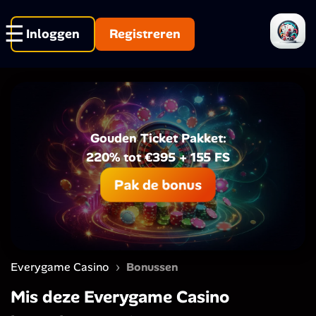
Inloggen
Registreren
Gouden Ticket Pakket:
220% tot €395 + 155 FS
Pak de bonus
›
Everygame Casino
Bonussen
Mis deze Everygame Casino