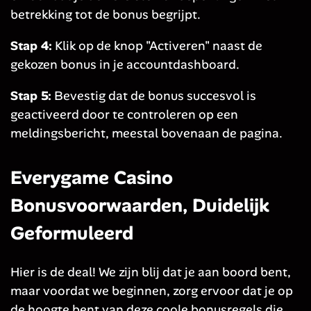
betrekking tot de bonus begrijpt.
Stap 4:
Klik op de knop "Activeren" naast de
gekozen bonus in je accountdashboard.
Stap 5:
Bevestig dat de bonus succesvol is
geactiveerd door te controleren op een
meldingsbericht, meestal bovenaan de pagina.
Everygame Casino
Bonusvoorwaarden, Duidelijk
Geformuleerd
Hier is de deal! We zijn blij dat je aan boord bent,
maar voordat we beginnen, zorg ervoor dat je op
de hoogte bent van deze coole bonusregels die