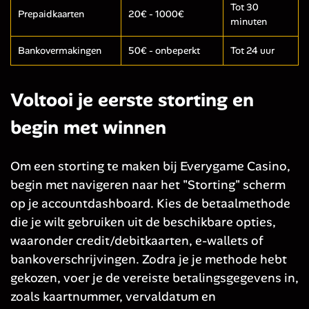
Tot 30
Prepaidkaarten
20€ - 1000€
minuten
Bankovermakingen
50€ - onbeperkt
Tot 24 uur
Voltooi je eerste storting en
begin met winnen
Om een storting te maken bij Everygame Casino,
begin met navigeren naar het "Storting" scherm
op je accountdashboard. Kies de betaalmethode
die je wilt gebruiken uit de beschikbare opties,
waaronder credit/debitkaarten, e-wallets of
bankoverschrijvingen. Zodra je je methode hebt
gekozen, voer je de vereiste betalingsgegevens in,
zoals kaartnummer, vervaldatum en