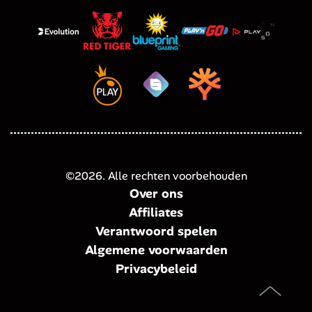
©
2026
. Alle rechten voorbehouden
Over ons
Affiliates
Verantwoord spelen
Algemene voorwaarden
Privacybeleid