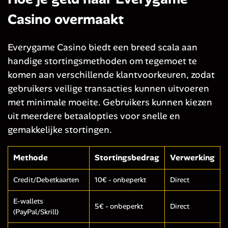
Casino overmaakt
Everygame Casino biedt een breed scala aan
handige stortingsmethoden om tegemoet te
komen aan verschillende klantvoorkeuren, zodat
gebruikers veilige transacties kunnen uitvoeren
met minimale moeite. Gebruikers kunnen kiezen
uit meerdere betaalopties voor snelle en
gemakkelijke stortingen.
Methode
Stortingsbedrag
Verwerking
Credit/Debetkaarten
10€ - onbeperkt
Direct
E-wallets
5€ - onbeperkt
Direct
(PayPal/Skrill)