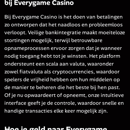
bij Everygame Casino
Bij Everygame Casino is het doen van betalingen
zo ontworpen dat het naadloos en probleemloos
verloopt. Veilige bankintegratie maakt moeiteloze
stortingen mogelijk, terwijl betrouwbare
opnameprocessen ervoor zorgen dat je wanneer
nodig toegang hebt tot je winsten. Het platform
ondersteunt een scala aan valuta, waaronder
zowel fiatvaluta als cryptocurrencies, waardoor
spelers de vrijheid hebben om hun middelen op
de manier te beheren die het beste bij hen past.
Of je nu opwaardeert of opneemt, onze intuïtieve
interface geeft je de controle, waardoor snelle en
handige transacties elke keer mogelijk zijn.
Hoe je geld naar Everygame