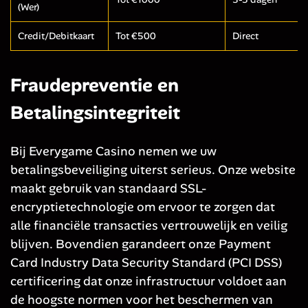
(Wer)
Credit/Debitkaart
Tot €500
Direct
Fraudepreventie en
Betalingsintegriteit
Bij Everygame Casino nemen we uw
betalingsbeveiliging uiterst serieus. Onze website
maakt gebruik van standaard SSL-
encryptietechnologie om ervoor te zorgen dat
alle financiële transacties vertrouwelijk en veilig
blijven. Bovendien garandeert onze Payment
Card Industry Data Security Standard (PCI DSS)
certificering dat onze infrastructuur voldoet aan
de hoogste normen voor het beschermen van