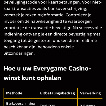
beveiligingscode voor kaartbetalingen. Voor niet-
kaarttransacties zoals bankoverschrijving,
verstrek je rekeninginformatie. Controleer je
invoer om de nauwkeurigheid te waarborgen
voordat je de transactie bevestigt. Na succesvolle
indiening ontvang je een directe bevestiging met
toegang tot de gestorte fondsen die in realtime
beschikbaar zijn, behoudens enkele
uitzonderingen.
Hoe u uw Everygame Casino-
winst kunt ophalen
Methode
Uitbetalingsbedrag
Verwerking
Bankoverschrijving
Tot €1000
3-5 dagen