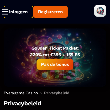
Inloggen
Registreren
Gouden Ticket Pakket:
220% tot €395 + 155 FS
Pak de bonus
›
Everygame Casino
Privacybeleid
Privacybeleid