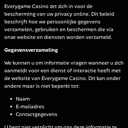
Everygame Casino zet zich in voor de
bescherming van uw privacy online. Dit beleid
beschrijft hoe we persoonlijke gegevens
verzamelen, gebruiken en beschermen die via
onze website en diensten worden verzameld.
Gegevensverzameling
We kunnen u om informatie vragen wanneer u zich
aanmeldt voor een dienst of interactie heeft met
de website van Everygame Casino. Dit kan onder
andere maar is niet beperkt tot:
Naam
E-mailadres
Contactgegevens
U bent niet verplicht om ons deze informatie te