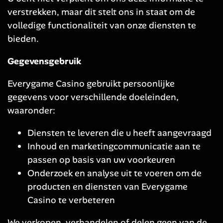
verstrekken, maar dit stelt ons in staat om de
volledige functionaliteit van onze diensten te
bieden.
Gegevensgebruik
Everygame Casino gebruikt persoonlijke
gegevens voor verschillende doeleinden,
waaronder:
Diensten te leveren die u heeft aangevraagd
Inhoud en marketingcommunicatie aan te
passen op basis van uw voorkeuren
Onderzoek en analyse uit te voeren om de
producten en diensten van Everygame
Casino te verbeteren
We verkopen, verhandelen of delen geen van de